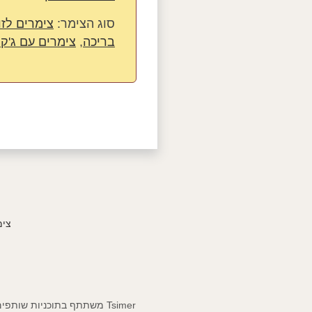
סוג הצימר:
צימרים לזו
בריכה
,
צימרים עם ג'קוז
צימ
Tsimer משתתף בתוכניות שותפים ומרוויח עמלות מרכישות מופנות. הזמנת צימר דרך האתר אינה מעלה את מחיר הצימרים עבור החופשה שלך.