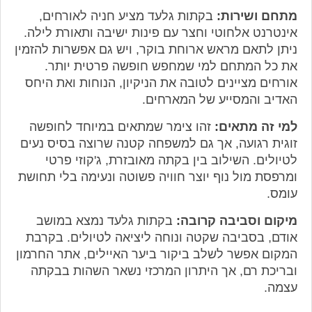
מתחם ושירות:
בקתות גלעד מציע חניה לאורחים,
אינטרנט אלחוטי וחצר עם פינות ישיבה ותאורת לילה.
ניתן לתאם מראש ארוחת בוקר, ויש גם אפשרות להזמין
את כל המתחם למי שמחפש חופשה פרטית יותר.
אורחים מציינים לטובה את הניקיון, הנוחות ואת היחס
האדיב והמסייע של המארחים.
למי זה מתאים:
זהו צימר שמתאים במיוחד לחופשה
זוגית רגועה, אך גם למשפחה קטנה שרוצה בסיס נעים
לטיולים. השילוב בין בקתה מאובזרת, ג'קוזי פרטי
ומרפסת מול נוף יוצר חוויה פשוטה ונעימה בלי תחושת
עומס.
מיקום וסביבה קרובה:
בקתות גלעד נמצא במושב
אודם, בסביבה שקטה ונוחה ליציאה לטיולים. בקרבת
המקום אפשר לשלב ביקור ביער האיילים, אתר החרמון
ובריכת רם, אך היתרון המרכזי נשאר השהות בבקתה
עצמה.