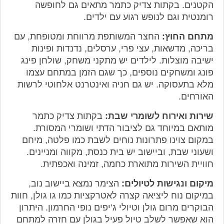
הקטנים. בקתות צדיק כתמר מתאים גם לחופשה
רומנטית וגם לנופש רגוע עם ילדים.
מתחם החוץ:
החצר המשותפת מרווחת ומטופחת, עם
בריכה, מדשאות, עצי פרי, ערסלים, נדנדות ופינות
ישיבה מוצלות. לילדים יש מתקני משחק, שולחן פינג
פונג ומשחקים נוספים, כך שגם הזמן במתחם עצמו
מלא בתעסוקה. יש גם חניה ואינטרנט אלחוטי לרשות
האורחים.
שירות ואירוח לשומרי שבת:
בקתות צדיק כתמר
מותאם במיוחד גם לציבור הדתי ושומרי המסורת.
במקום צוינו פתרונות נוחים לשבת כמו פלטה, מיחם
ושעוני שבת, וביישוב יש בית כנסת, מקווה ומניינים.
חוויית השירות מתוארת כחמה, זמינה ואכפתית.
מיקום ונגישות לטיולים:
הצימר נמצא ביישוב נוב,
במיקום נוח ליציאה קצרה לאטרקציות כמו גו גולן, חוות
הבוקרים מרום גולן וטיולי ג’יפים נופי החרמון. היתרון
הוא שאפשר לשלב טיול פעיל בגולן עם חזרה למתחם