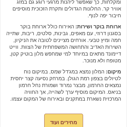
ומקלחות, כך שאפשר ליהנות מרגעי רוגע גם במזג
אוויר קר. החלונות הגדולים ותקרת הזכוכית מוסיפים
חיבור יפה לנוף.
ארוחת בוקר ושירות:
האירוח כולל ארוחת בוקר
בסגנון דרוזי, עם מאפים, גבינות, סלטים, ריבות, שתייה
חמה ומיץ טבעי. אורחים מציינים לטובה את הניקיון,
השירות האדיב והתחושה המשפחתית של הצוות. ווייט
דיימונד מתאים במיוחד למי שמחפש מלון בוטיק קטן,
מטופח ולא מנוכר.
מיקום:
המלון נמצא במג'דל שמס, במיקום נוח
לטיולים בצפון רמת הגולן. במרחק נסיעה קצר יחסית
נמצאים החרמון, מבצר נמרוד ושמורת נחל חרמון
בניאס. המיקום מוסיף ערך לשהייה, אך החוויה
המרכזית נשארת במתקנים ובאירוח של המקום עצמו.
מחירים ועוד