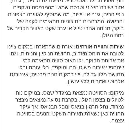
חוץ ואווירה:
ילו האוס סוויט מציעה גם מרפסת, גינה,
אזור ישיבה חיצוני וטרסת שמש. מהמרפסת נשקפים
נופי הרים, גינה או יישוב, מה שמוסיף לאווירה הצפונית
והרגועה. המרחבים החיצוניים מתאימים לקפה של
בוקר, מנוחה אחרי טיול או ערב שקט באוויר הקריר של
רמת הגולן.
שירות וחוויית אורחים:
אורחים שהתארחו במקום ציינו
לטובה את היחס האדיב, תחושת הניקיון והנוחות, וגם
את ארוחת הבוקר. ילו האוס סוויט מתאימה למי
שמחפש אירוח פשוט, חם ומוקפד, בלי עומס ובלי
תחושת מלון גדולה. יש במקום חניה פרטית, אינטרנט
אלחוטי ואזורים ללא עישון.
מיקום:
הסוויטה נמצאת במג'דל שמס, במיקום נוח
לטיולים בצפון הגולן. בקרבת נסיעה נמצאים מבצר
נמרוד, נחל חרמון בניאס ומפל הבניאס, אך עיקר
החוויה כאן נשארת האירוח השקט והנעים בסוויטה
עצמה.