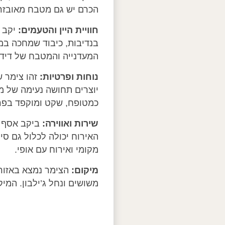
הכרם יש גם מטבח מאובזר 
חוויית היין והטעמים:
יקב א
בנדיבות, כיבוד שמחכה במק
המעדנייה והמטבח של דידי,
נוחות ופרטיות:
זהו צימר 
יוצרים תחושה נעימה של מ
כמטופח, שקט ומוקפד בפר
שירות ואווירה:
ביקב אסף ו
האירוח יכולה לכלול גם סי
מקומי ואירוח עם אופי.
מיקום:
משושים ונחל ג’ילבון. המ