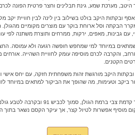
היטב, מערכת שמע, גינת תבלינים וחצר פרטית הפונה לכרם
סף ובקתות היקב בולט בשילוב בין לינה לבין חוויית יקב מלא
רר הבקתה וסל ארוחת בוקר עם מוצרים מקומיים מהגולן. הא
 עם גבינות, מאפים, ירקות, ממרחים ותוצרת משתנה לפי עונ
שמתאים במיוחד למי שמחפש חופשה רגועה ולא עמוסה. החצ
רחב, והקרבה לכרם מוסיפה עומק לחוויית השהייה. אורחים
טים הקטנים.
בקתות היקב מורגשת זהות משפחתית חזקה, עם יחס אישי וח
ור ביקב וטעימות, מה שהופך את הביקור למתאים במיוחד לזוגו
הצימר נמצא באזור קדמת צבי ברמת הגולן, סמ
יקום מוסיף אפשרות לטיול קצר, אך עיקר הקסם נשאר בתוך 