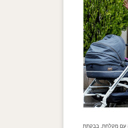
וג, טלוויזיה, WiFi, מגבות וחדר רחצה עם מקלחת. בבקתת