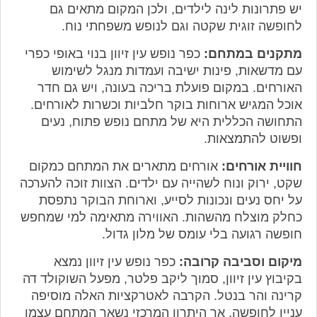
יש פתרונות לינה לילדים, ולכן המקום מתאים גם
לחופשה זוגית שקטה וגם לנופש משפחתי נוח.
מתקנים במתחם:
כפר נופש עין זיוון בנוי באופי כפרי
עם מדשאות, פינות ישיבה ועמדות מנגל לשימוש
האורחים. במקום פועלת בריכה בעונה, ויש גם חדר
אוכל המגיש ארוחות בוקר חלביות וכשרות לאורחים.
התחושה הכללית היא של מתחם נופש פתוח, נעים
ופשוט להתמצאות.
חוויית אורחים:
אורחים מתארים את המתחם כמקום
שקט, ירוק ונוח לשהייה עם ילדים. הצוות זוכה להערכה
על יחס נעים ונכונות לסייע, וארוחת הבוקר נתפסת
כחלק מוצלח מהשהות. האווירה מתאימה למי שמחפש
חופשה רגועה בלי עומס של מלון גדול.
מיקום וסביבה קרובה:
כפר נופש עין זיוון נמצא
בקיבוץ עין זיוון, סמוך ליקב פלטר, מפעל השוקולד דה
קרינה והר בנטל. הקרבה לאטרקציות האלה מוסיפה
עניין לחופשה, אך היתרון המרכזי נשאר המתחם עצמו