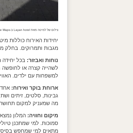
צילום של למיטה מאת
Layan hotel ב-Google Maps
יחידות האירוח כוללות מיט
מגבות ותמרוקים. בחלק מה
נוחות ואבזור:
בכל יחידה ת
לשהייה קצרה או לחופשה ר
למשפחות עם ילדים. האווי
ארוחת בוקר ואירוח:
אחד ה
גבינות, סלטים, זיתים ושת
מה שמעניק למקום תחושה ב
מיקום וחוויה:
המלון נמצא 
סמוכות. למי שמתכנן טיול
מתאים למי שמחפש בסיס נו