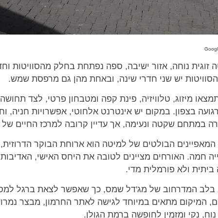
ה זוגית נוחה, אזור ישיבה, ספה נפתחת בחלק מהסוויטות וח
סוויטות יש שני חדרי שינה, ובאחת מהן גם מרפסת שמש.
מצאו מיזוג, טלוויזיה, פינת קפה ומטבחון פרטי, לצד תחוש
גועה בצפון. במקום יש אינטרנט אלחוטי, אפשרויות חניה, ו
רה במתחם שקטה ונעימה, אך עדיין קרובה למרכז החיים של 
מאפיינים הבולטים של למיטה הוא ארוחת הבוקר הדרוזית, 
ייה חמה. האורחים מציינים לטובה את היחס האישי, האדיבות ו
יתית ולא פורמלית מדי.
בלב המדרחוב של מג'דל שמס, כך שאפשר לצאת ברגל למסעד
ים, המיקום מתאים במיוחד לגישה לאתר החרמון, מבצר נמרו
ח, נקי ומזמין לחופשה ברמת הגולן.