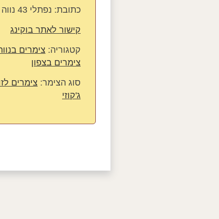
כתובת:
נפתלי 43 נווה אטי"ב, רמת הגולן
קישור לאתר בוקינג
קטגוריה:
צימרים בנווה
צימרים בצפון
סוג הצימר:
צימרים לזו
ג'קוזי