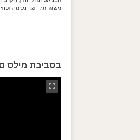
הבניאס ונחלי הדן. הקרבה
משפחתי, חצר נעימה וסוויט
בסביבת מילס סו