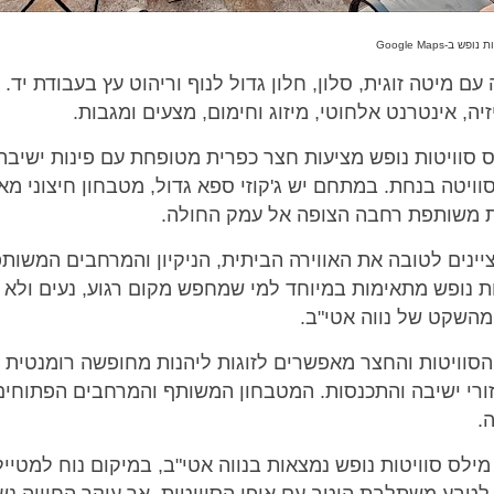
ש ב-Google Maps
 עם מיטה זוגית, סלון, חלון גדול לנוף וריהוט עץ בעבודת י
יה, אינטרנט אלחוטי, מיזוג וחימום, מצעים ומגבות.
 סוויטות נופש מציעות חצר כפרית מטופחת עם פינות ישיבה,
יטה בנחת. במתחם יש ג'קוזי ספא גדול, מטבחון חיצוני מאוב
ת משותפת רחבה הצופה אל עמק החולה.
ינים לטובה את האווירה הביתית, הניקיון והמרחבים המשותפ
ת נופש מתאימות במיוחד למי שמחפש מקום רגוע, נעים ולא 
מהשקט של נווה אטי"ב.
סוויטות והחצר מאפשרים לזוגות ליהנות מחופשה רומנטית ו
ורי ישיבה והתכנסות. המטבחון המשותף והמרחבים הפתוחי
.
ילס סוויטות נופש נמצאות בנווה אטי"ב, במיקום נוח למטייל