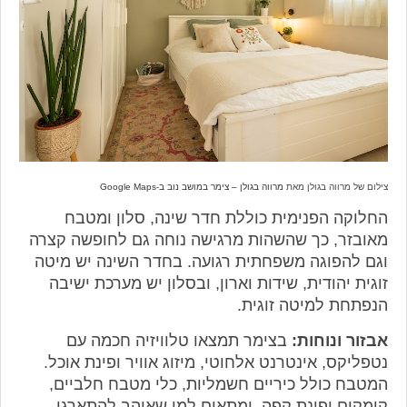
צילום של מרווה בגולן מאת
מרווה בגולן – צימר במושב נוב ב-Google Maps
החלוקה הפנימית כוללת חדר שינה, סלון ומטבח
מאובזר, כך שהשהות מרגישה נוחה גם לחופשה קצרה
וגם להפוגה משפחתית רגועה. בחדר השינה יש מיטה
זוגית יהודית, שידות וארון, ובסלון יש מערכת ישיבה
הנפתחת למיטה זוגית.
אבזור ונוחות:
בצימר תמצאו טלוויזיה חכמה עם
נטפליקס, אינטרנט אלחוטי, מיזוג אוויר ופינת אוכל.
המטבח כולל כיריים חשמליות, כלי מטבח חלביים,
קומקום ופינת קפה, ומתאים למי שאוהב להתארגן