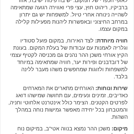
לאופי הכפרי של המקום. יש בה פינות ישיבה, אזור
ברביקיו, ריהוט חוץ, עצי פרי ואווירה רגועה שמתאימה
לשהייה נינוחה אחרי טיול. למשפחות יש גם יתרון
במרחב החיצוני ובאפשרות ליהנות מפעילות קלילה
במקום עצמו.
חוויה מיוחדת:
לצד האירוח, במקום פועל סטודיו
וגלריה לאמנות עם עבודות של בעלת המקום. בעונת
הקיץ אורחי משכן ההר נהנים גם מכניסה לקטיף עצמי
של דובדבנים ופירות יער, חוויה שמתאימה במיוחד
למשפחות ולזוגות שמחפשים משהו מעבר ללינה
בלבד.
שירות ונוחות:
האורחים מתארים את המארחים
כאדיבים, זמינים ונעימים, עם תחושה שמישהו דואג
לפרטים הקטנים. הצימר כולל אינטרנט אלחוטי וחניה,
והמטבחון בכל יחידה מאפשר גמישות נוחה במהלך
השהות.
מיקום:
משכן ההר נמצא בנווה אטי"ב, במיקום נוח