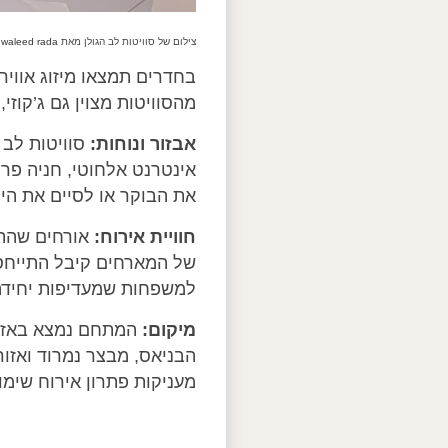
צילום של סוויטות לב הגולן מאת
waleed rada ב-Google Maps
בחדרים תמצאו מיזוג אוויר
מהסוויטות מצוין גם ג’קוז
אבזור ונוחות:
סוויטות לב 
אינטרנט אלחוטי, חניה פר
את הבוקר או לסיים את היו
חוויית אירוח:
אורחים שהתא
של המארחים קיבל התייחסות
למשפחות שמעדיפות יחידה 
מיקום:
המתחם נמצא באזור 
הבניאס, מבצר נמרוד ואזור 
מעניקות פתרון אירוח שימו