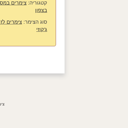
קטגוריה:
צימרים במס
בצפון
סוג הצימר:
צימרים לזו
ג'קוזי
צימ