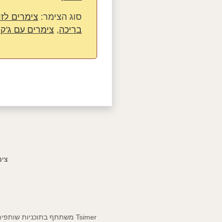
סוג הצימר:
צימרים לזו
בריכה
,
צימרים עם ג'קוז
צימ
Tsimer משתתף בתוכניות שותפים ומרוויח עמלות מרכישות מופנות. הזמנת צימר דרך האתר אינה מעלה את מחיר הצימרים עבור החופשה שלך.