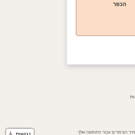
הכפר
ות
נגישות