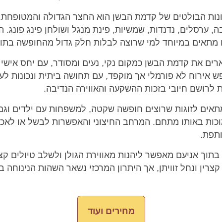
ות הבולטים של קדמת הבשן הוא החצר הגדולה והמטופחת.
, ערסלים, נדנדות, שמשיות, פינת מנגל ושולחן פינג פונג. 
ם מתאים במיוחד למי שרוצה לבלות חלק גדול מהחופשה בתו
ים את קדמת הבשן כמקום נקי, נעים ומסודר, עם יחס אישי
 אירוח לא פורמלי אך מוקפד, עם תחושה ביתית ונכונות לע
 לרושם חיובי בזכות ההשקעה והאווירה הנדיבה.
ים לזוגות שרוצים חופשה שקטה, למשפחות עם ילדים וגם
כות באותו מתחם. המרחב החיצוני והאפשרות לבשל או לאכול
תפת.
תוך אניעם מאפשר ליהנות מאווירת הגולן ולשלב טיולים קצ
קצרין ונחל זוויתן, אך היתרון המרכזי נשאר השהות הנינוחה 
מחירים ועוד