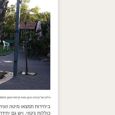
צילום של קדמת הבשן מאת
קדמת הבשן 0549449924 kidmat-habashn ב-Google Maps
ביחידות תמצאו מיטה זוגית
כוללות ג'קוזי, ויש גם יח