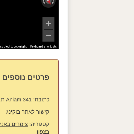
ubject to copyright
Keyboard shortcuts
פרטים נוספים 
כתובת:
Aniam 341 ת.ד רמת הגולן, אניעם 12495
קישור לאתר בוקינג
קטגוריה:
צימרים באני
בצפון