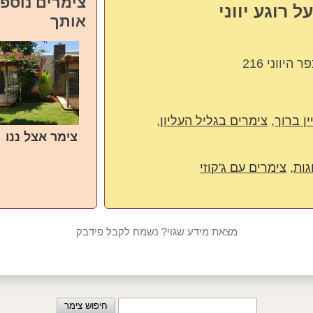
צימרים נוספי
 רוגע יווני
אותך
היווני 216
ן ברוך
,
צימרים בגליל העליון
,
צימר אצל ננו
גות
,
צימרים עם ג'קוזי
מצאת מידע שגוי? נשמח לקבל פידבק