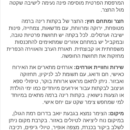
המרפסת הפרטית מוסיפה פינה נעימה לישיבה שקטה
מול החצר.
חצר ומתחם חוץ:
החצר של בקתות רינה ברמה
מטופחת, ירוקה ומרווחת, עם מדשאות, צמחייה, פינות
ישיבה וערסלים. לכל בקתה יש תחושת פרטיות טובה,
ובמקביל יש במתחם אזורים שמתאימים להתכנסות
משפחתית או קבוצתית. תאורת הערב והאווירה הכפרית
מחזקות את תחושת החופשה.
שירות וחוויית אורחים:
אורחים מתארים את האירוח
כאישי, חם ודואג, עם תשומת לב לניקיון, תחזוקה
ואבזור. ניתן לתאם מראש ארוחת בוקר, טיפולי ספא
ועיצוב לבקתות עבור אירועים מיוחדים כמו ימי הולדת
או הצעות נישואין. בקתות רינה ברמה מתאים במיוחד
למי שמחפש צימר שקט עם יחס אישי.
מיקום:
הצימר נמצא בגבעת יואב בדרום רמת הגולן,
במיקום נוח ליציאה לטיולים באזור. בקרבת מקום ניתן
לשלב ביקור בכנרת, מצפה אופיר, טיולי ג'יפים, רכיבה