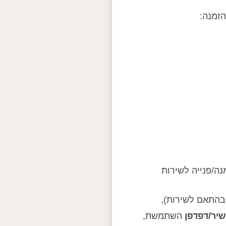
הזמנה:
ה/פנייה לשירות
 בהתאם לשירות),
יר/דפדפן
השתמשת,