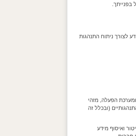
 בפנייתך.
דע לצורך ניתוח התנהגות
), סוג דפדפן ומערכת הפעלה, מזהי
, פעולות באתר, מקור הגעה (referrer), ומדדים התנהגותיים (ובכלל זה
ויים להיות מנגנוני ניטור ואיסוף מידע