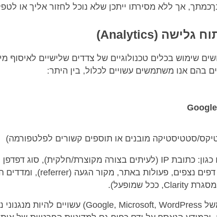
כמתך, אך ללא מסירתו ייתכן שלא נוכל לחזור אליך או לטפל
ים שימוש בכלים טכנולוגיים של צדדים שלישיים לאיסוף מי
ם בהם אנו משתמשים עשויים לכלול, בין היתר:
Google
טיקס/סטטיסטיקה מובנים או תוספים קשורים לפלטפורמה)
מידע זה עשוי לכלול נתונים כגון: כתובת IP (לעיתים בצורה מקוצרת/חלקית
מכשיר/דפדפן, זמני שהייה, דפים נצפים
כל שמופעל).
לספקי השירות (למשל Google, Microsoft, WordPress) עש