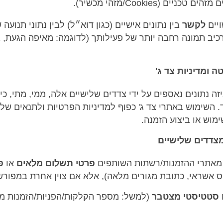
ים (Cookies/מזהי מכשיר).
ויים
לקשר
בין נתונים אישיים (כגון דוא״ל) לבין נתוני תנוע
כיב תמונה רחבה יותר של פעילותך (לדוגמה: מאיפה הגעת,
 ומדיניות צד ג'
זה נתונים נאספים על ידי צדדים שלישיים אלה, ממי, מתי, כי
השימוש באתרי צד ג' כפוף למדיניות הפרטיות ולתנאים של א
ימוש או ביצוע הזמנה.
אתרי ההזמנות/רשתות השותפים
פרטי תשלום מלאים
או
פ
ס אשראי, כתובת מגורים מלאה), אלא אם צוין אחרת במפורש
ו סטטיסטי מצטבר
(למשל: מספר הקלקות/הפניות/הזמנות מי