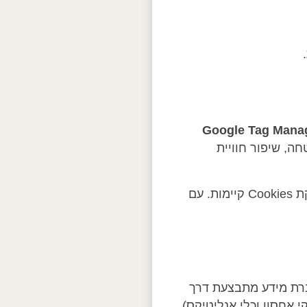
Google Tag Mana
אתר, אבטחה, שיפור חוויית
באפשרותך להימנע משימוש ב-Cookies באמצעות שינוי ההגדרות בדפדפן שלך או מחיקת Cookies קיימות. עם
(לרבות שימוש ב-SSL), אך מאחר שהעברת מידע מתבצעת דרך
שירותים מסופקים באמצעות צדדים שלישיים (כגון WordPress, ספקי אחסון וכלי אנליטיקס),