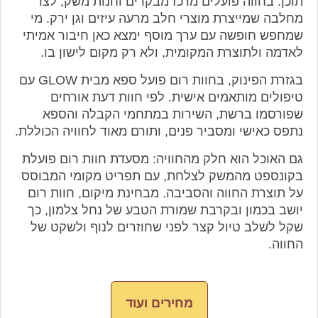
תוכן: בחווה פועלים מרכז מבקרים וחנות משק, לצד
מחלבה שמייצרת מוצרי חלב מרעה עיזים וגן ירק. מי
שמחפש חופשה עם ערך מוסף ימצא כאן חיבור אמיתי
לאדמה ולתוצרת המקומית, ולא רק מקום לישון בו.
בגזרת הפינוק, בחוות רום פועל ספא מבית GLOW עם
טיפולים מותאמים אישית. לפי חוות דעת אורחים
שפורסמו ברשת, השירות במתחמי הקבלה והספא
נתפס כאישי ומסביר פנים, ותורם מאוד לחוויה הכוללת.
גם האוכל הוא חלק מהחוויה: מסעדת חוות רום פועלת
בקונספט מהמשק לצלחת, עם תפריט מקומי המבוסס
על תוצרת החווה והסביבה. מבחינת מיקום, חוות רום
יושב בכמון ובקרבת שמורת הטבע של נחל צלמון, כך
שקל לשלב טיול קצר לפני שחוזרים לנוף ולשקט של
החווה.
מחירים ועוד