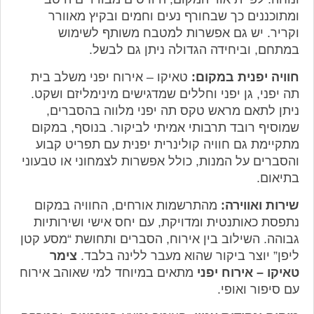
ומתוכננים כך שבחורף נעים וחמים ובקיץ מאוורר
וקריר. יש גם אפשרות למטבח משותף לשימוש
במתחם, וביחידה הגדולה ניתן גם לבשל.
חוויה יפנית במקום:
טאיקו – אירוח יפני משלב בית
תה יפני, גן יפני וחללים שמדגישים מינימליזם ושקט.
ניתן לתאם מראש טקס תה יפני מלווה בהסברים,
שמוסיף רובד תרבותי אמיתי לביקור. בנוסף, במקום
מתקיימת גם חוויה קולינרית יפנית עם תפריט קבוע
והסברים על המנות, כולל אפשרות לצמחוני או טבעוני
בתיאום.
שירות ואווירה:
מהתרשמות אורחים, החוויה במקום
נתפסת כאותנטית ומדויקת, עם יחס אישי ושירותיות
גבוהה. השילוב בין אירוח, הסברים ותחושת “מסע קטן
ליפן” יוצר ביקור שהוא מעבר ללינה בלבד.
צימר
טאיקו – אירוח יפני
מתאים במיוחד למי שאוהב אירוח
עם סיפור ואופי.