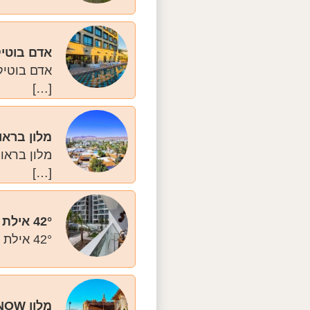
אדם בוטיק
אדם בוטיק
[…]
מלון בראו
מלון בראון
[…]
42° אילת
42° אילת הוא מתחם סוויטות מודרני עם אווירה צעירה ונקייה, שמנסה לתת תחושת ריזורט […]
מלון NOW אילת